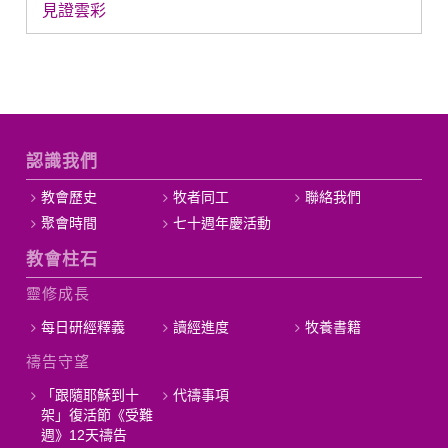
見證雲彩
認識我們
教會歷史
牧者同工
聯絡我們
聚會時間
七十週年慶活動
教會柱石
靈修成長
每日研經釋義
讀經進度
牧養書籍
禱告守望
「跟隨耶穌到十
代禱事項
架」復活節《受難
週》12天禱告