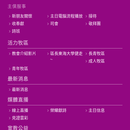
主僕服事
新朋友關懷
主日電腦流程播放
接待
收奉獻
司會
敬拜團
詩班
活力牧區
教會介紹影片
區長東海大學健走
長青牧區
~
成人牧區
青年牧區
最新消息
最新消息
媒體直播
線上直播
榮耀獻詩
主日信息
見證雲彩
宣教公益