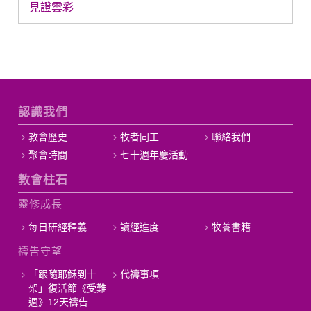
見證雲彩
認識我們
教會歷史
牧者同工
聯絡我們
聚會時間
七十週年慶活動
教會柱石
靈修成長
每日研經釋義
讀經進度
牧養書籍
禱告守望
「跟隨耶穌到十
代禱事項
架」復活節《受難
週》12天禱告