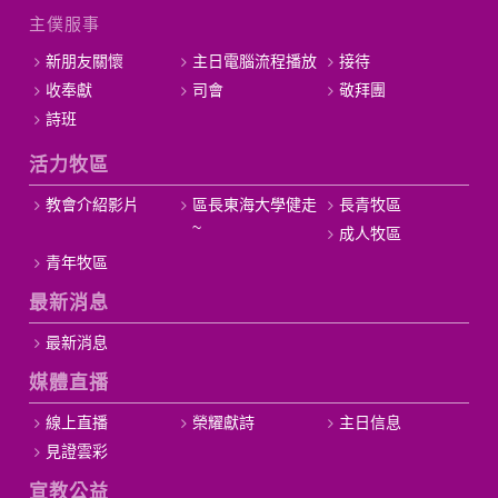
主僕服事
新朋友關懷
主日電腦流程播放
接待
收奉獻
司會
敬拜團
詩班
活力牧區
教會介紹影片
區長東海大學健走
長青牧區
~
成人牧區
青年牧區
最新消息
最新消息
媒體直播
線上直播
榮耀獻詩
主日信息
見證雲彩
宣教公益