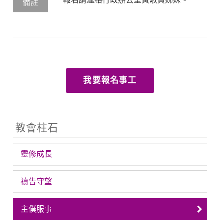
備註
我要報名事工
教會柱石
靈修成長
禱告守望
主僕服事