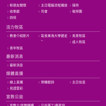
新朋友關懷
主日電腦流程播放
接待
收奉獻
司會
敬拜團
詩班
活力牧區
教會介紹影片
區長東海大學健走
長青牧區
~
成人牧區
青年牧區
最新消息
最新消息
媒體直播
線上直播
榮耀獻詩
主日信息
見證雲彩
宣教公益
宣教士/宣教機構
公益事工/晨星協