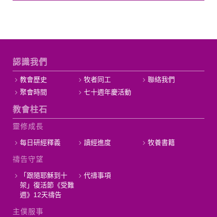
認識我們
教會歷史
牧者同工
聯絡我們
聚會時間
七十週年慶活動
教會柱石
靈修成長
每日研經釋義
讀經進度
牧養書籍
禱告守望
「跟隨耶穌到十
代禱事項
架」復活節《受難
週》12天禱告
主僕服事