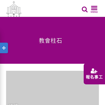
教會柱石
報名事工