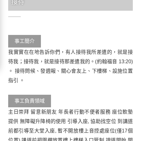
接待
事工簡介
我實實在在地告訴你們，有人接待我所差遣的，就是接
待我；接待我，就是接待那差遣我的。(約翰福音 13:20)
。 接待問候、發週報、關心會友上、下樓梯、設施位置
指引 。
事工負責領域
主日崇拜 留意新朋友 年長者行動不便者服務 座位軟墊
提供 無障礙升降椅的使用 引導入座, 協助找空位 到講道
前都引導至大堂入座, 暫不開放樓上音控處座位(僅17個
位置) 講道前把圍欄放置樓上樓梯入口管制 證道開始 開