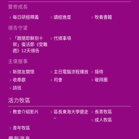
靈修成長
每日研經釋義
讀經進度
牧養書籍
禱告守望
「跟隨耶穌到十
代禱事項
架」復活節《受難
週》12天禱告
主僕服事
新朋友關懷
主日電腦流程播放
接待
收奉獻
司會
敬拜團
詩班
活力牧區
教會介紹影片
區長東海大學健走
長青牧區
~
成人牧區
青年牧區