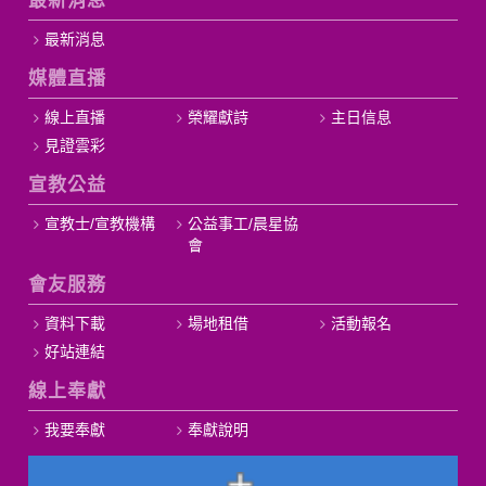
最新消息
最新消息
媒體直播
線上直播
榮耀獻詩
主日信息
見證雲彩
宣教公益
宣教士/宣教機構
公益事工/晨星協
會
會友服務
資料下載
場地租借
活動報名
好站連結
線上奉獻
我要奉獻
奉獻說明