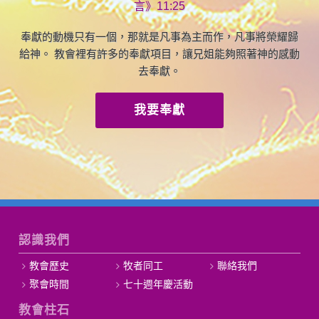
言》11:25
奉獻的動機只有一個，那就是凡事為主而作，凡事將榮耀歸
給神。 教會裡有許多的奉獻項目，讓兄姐能夠照著神的感動
去奉獻。
我要奉獻
認識我們
教會歷史
牧者同工
聯絡我們
聚會時間
七十週年慶活動
教會柱石