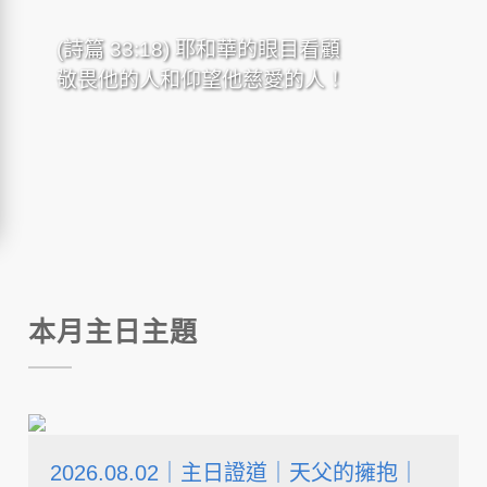
(詩篇 33:18) 耶和華的眼目看顧
(詩篇 141:2) 願我的禱告如香陳
(詩篇 5:7) 至於我，我必憑你豐
敬畏他的人和仰望他慈愛的人！
列在你面前！願我舉手祈求，如
盛的慈愛進入你的居所；我必存
獻晚祭！
敬畏你的心向你的聖殿下拜。
本月主日主題
2026.08.02｜主日證道｜天父的擁抱｜