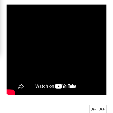
A-
A+