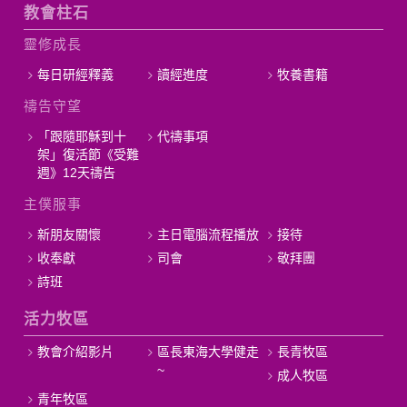
教會柱石
靈修成長
每日研經釋義
讀經進度
牧養書籍
禱告守望
「跟隨耶穌到十
代禱事項
架」復活節《受難
週》12天禱告
主僕服事
新朋友關懷
主日電腦流程播放
接待
收奉獻
司會
敬拜團
詩班
活力牧區
教會介紹影片
區長東海大學健走
長青牧區
~
成人牧區
青年牧區