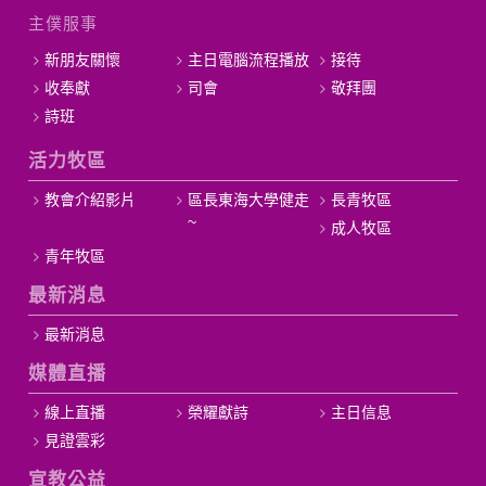
主僕服事
新朋友關懷
主日電腦流程播放
接待
收奉獻
司會
敬拜團
詩班
活力牧區
教會介紹影片
區長東海大學健走
長青牧區
~
成人牧區
青年牧區
最新消息
最新消息
媒體直播
線上直播
榮耀獻詩
主日信息
見證雲彩
宣教公益