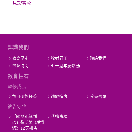
見證雲彩
認識我們
教會歷史
牧者同工
聯絡我們
聚會時間
七十週年慶活動
教會柱石
靈修成長
每日研經釋義
讀經進度
牧養書籍
禱告守望
「跟隨耶穌到十
代禱事項
架」復活節《受難
週》12天禱告